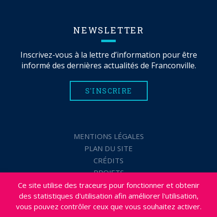
NEWSLETTER
Inscrivez-vous à la lettre d’information pour être
informé des dernières actualités de Franconville.
S'INSCRIRE
MENTIONS LÉGALES
PLAN DU SITE
CRÉDITS
PROJETS
DÉSABONNEMENT NEWSLETTER
Ce site utilise des traceurs pour fonctionner et obtenir
des statistiques d'utilisation afin améliorer l'utilisation,
ACCESSIBILITÉ : NON CONFORME
vous pouvez contrôler ceux que vous souhaitez activer.