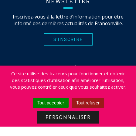
NEWSLETTER
Inscrivez-vous à la lettre d’information pour être
informé des dernières actualités de Franconville.
S'INSCRIRE
MENTIONS LÉGALES
Ce site utilise des traceurs pour fonctionner et obtenir
PLAN DU SITE
des statistiques d'utilisation afin améliorer l'utilisation,
CRÉDITS
vous pouvez contrôler ceux que vous souhaitez activer.
PROJETS
DÉSABONNEMENT NEWSLETTER
Tout accepter
Tout refuser
ACCESSIBILITÉ : NON CONFORME
PERSONNALISER