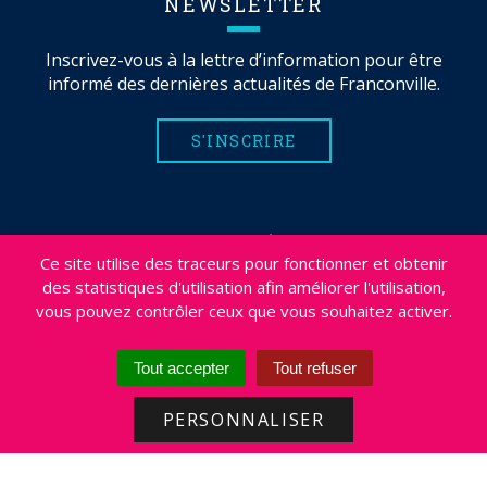
NEWSLETTER
Inscrivez-vous à la lettre d’information pour être
informé des dernières actualités de Franconville.
S'INSCRIRE
MENTIONS LÉGALES
Ce site utilise des traceurs pour fonctionner et obtenir
PLAN DU SITE
des statistiques d'utilisation afin améliorer l'utilisation,
CRÉDITS
vous pouvez contrôler ceux que vous souhaitez activer.
PROJETS
DÉSABONNEMENT NEWSLETTER
Tout accepter
Tout refuser
ACCESSIBILITÉ : NON CONFORME
PERSONNALISER