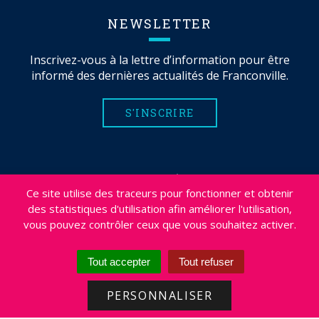
NEWSLETTER
Inscrivez-vous à la lettre d’information pour être
informé des dernières actualités de Franconville.
S'INSCRIRE
MENTIONS LÉGALES
Ce site utilise des traceurs pour fonctionner et obtenir
PLAN DU SITE
des statistiques d'utilisation afin améliorer l'utilisation,
CRÉDITS
vous pouvez contrôler ceux que vous souhaitez activer.
PROJETS
DÉSABONNEMENT NEWSLETTER
Tout accepter
Tout refuser
ACCESSIBILITÉ : NON CONFORME
PERSONNALISER