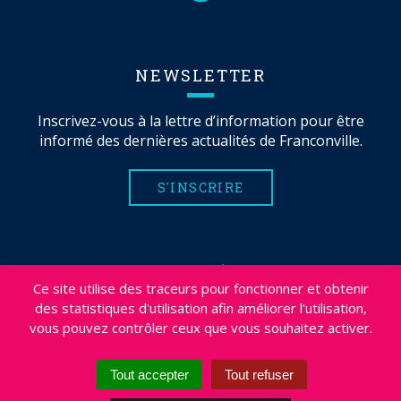
NEWSLETTER
Inscrivez-vous à la lettre d’information pour être
informé des dernières actualités de Franconville.
S'INSCRIRE
MENTIONS LÉGALES
Ce site utilise des traceurs pour fonctionner et obtenir
PLAN DU SITE
des statistiques d'utilisation afin améliorer l'utilisation,
CRÉDITS
vous pouvez contrôler ceux que vous souhaitez activer.
PROJETS
DÉSABONNEMENT NEWSLETTER
Tout accepter
Tout refuser
ACCESSIBILITÉ : NON CONFORME