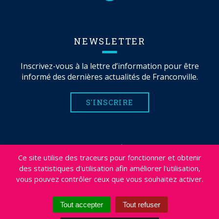
NEWSLETTER
Inscrivez-vous à la lettre d’information pour être
informé des dernières actualités de Franconville.
S'INSCRIRE
MENTIONS LÉGALES
Ce site utilise des traceurs pour fonctionner et obtenir
PLAN DU SITE
des statistiques d'utilisation afin améliorer l'utilisation,
CRÉDITS
vous pouvez contrôler ceux que vous souhaitez activer.
PROJETS
DÉSABONNEMENT NEWSLETTER
Tout accepter
Tout refuser
ACCESSIBILITÉ : NON CONFORME