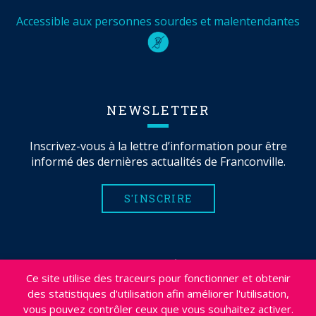
Accessible aux personnes sourdes et malentendantes
NEWSLETTER
Inscrivez-vous à la lettre d’information pour être
informé des dernières actualités de Franconville.
S'INSCRIRE
MENTIONS LÉGALES
Ce site utilise des traceurs pour fonctionner et obtenir
PLAN DU SITE
des statistiques d'utilisation afin améliorer l'utilisation,
CRÉDITS
vous pouvez contrôler ceux que vous souhaitez activer.