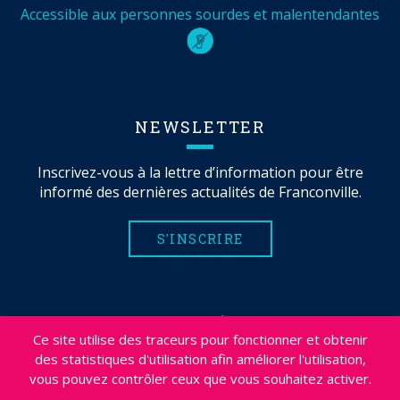
Accessible aux personnes sourdes et malentendantes
NEWSLETTER
Inscrivez-vous à la lettre d’information pour être
informé des dernières actualités de Franconville.
S'INSCRIRE
MENTIONS LÉGALES
Ce site utilise des traceurs pour fonctionner et obtenir
PLAN DU SITE
des statistiques d'utilisation afin améliorer l'utilisation,
CRÉDITS
vous pouvez contrôler ceux que vous souhaitez activer.
PROJETS