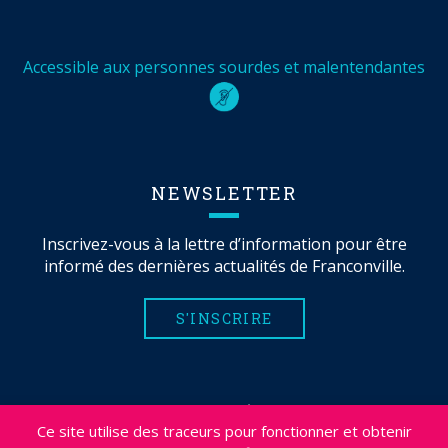
Accessible aux personnes sourdes et malentendantes
NEWSLETTER
Inscrivez-vous à la lettre d’information pour être
informé des dernières actualités de Franconville.
S'INSCRIRE
MENTIONS LÉGALES
Ce site utilise des traceurs pour fonctionner et obtenir
PLAN DU SITE