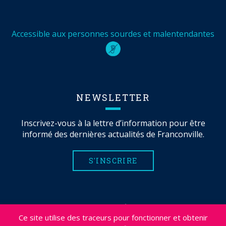
Accessible aux personnes sourdes et malentendantes
NEWSLETTER
Inscrivez-vous à la lettre d’information pour être
informé des dernières actualités de Franconville.
S'INSCRIRE
MENTIONS LÉGALES
Ce site utilise des traceurs pour fonctionner et obtenir
PLAN DU SITE