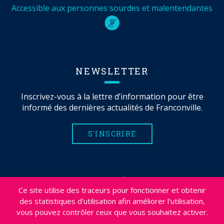
Accessible aux personnes sourdes et malentendantes
NEWSLETTER
Inscrivez-vous à la lettre d’information pour être
informé des dernières actualités de Franconville.
S'INSCRIRE
MENTIONS LÉGALES
Ce site utilise des traceurs pour fonctionner et obtenir
PLAN DU SITE
des statistiques d'utilisation afin améliorer l'utilisation,
CRÉDITS
vous pouvez contrôler ceux que vous souhaitez activer.
PROJETS