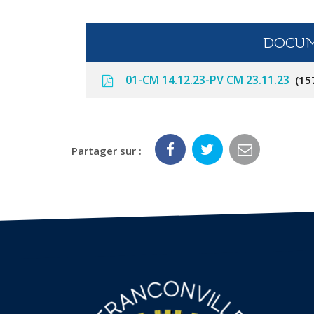
DOCUM
01-CM 14.12.23-PV CM 23.11.23
15
Partager sur :