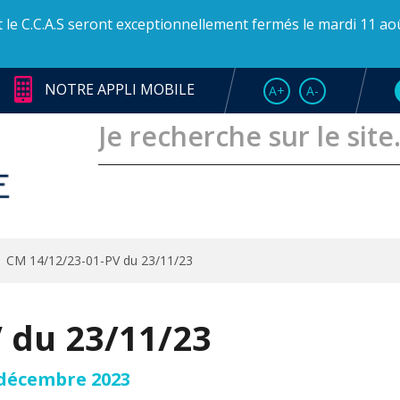
et le C.C.A.S seront exceptionnellement fermés le mardi 11 ao
NOTRE APPLI MOBILE
AUGMENTER LA TAI
RÉDUIRE LA T
A+
A-
CM 14/12/23-01-PV du 23/11/23
 du 23/11/23
 décembre 2023