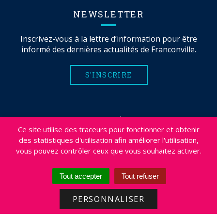
NEWSLETTER
Inscrivez-vous à la lettre d’information pour être
informé des dernières actualités de Franconville.
S'INSCRIRE
MENTIONS LÉGALES
Ce site utilise des traceurs pour fonctionner et obtenir
PLAN DU SITE
des statistiques d'utilisation afin améliorer l'utilisation,
CRÉDITS
vous pouvez contrôler ceux que vous souhaitez activer.
PROJETS
DÉSABONNEMENT NEWSLETTER
Tout accepter
Tout refuser
ACCESSIBILITÉ : NON CONFORME
PERSONNALISER