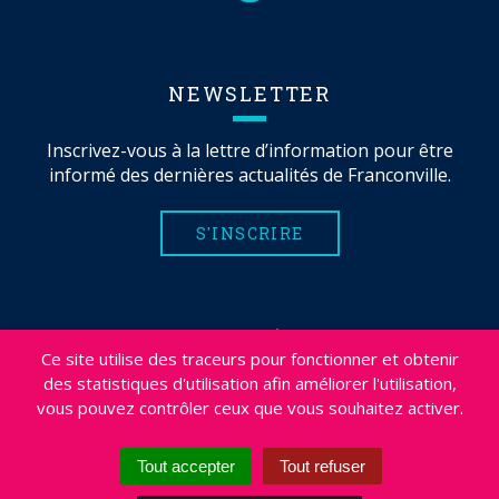
NEWSLETTER
Inscrivez-vous à la lettre d’information pour être
informé des dernières actualités de Franconville.
S'INSCRIRE
MENTIONS LÉGALES
Ce site utilise des traceurs pour fonctionner et obtenir
PLAN DU SITE
des statistiques d'utilisation afin améliorer l'utilisation,
CRÉDITS
vous pouvez contrôler ceux que vous souhaitez activer.
PROJETS
DÉSABONNEMENT NEWSLETTER
Tout accepter
Tout refuser
ACCESSIBILITÉ : NON CONFORME