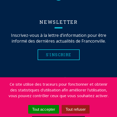
NEWSLETTER
Inscrivez-vous à la lettre d’information pour être
informé des dernières actualités de Franconville.
S'INSCRIRE
MENTIONS LÉGALES
Ce site utilise des traceurs pour fonctionner et obtenir
PLAN DU SITE
des statistiques d'utilisation afin améliorer l'utilisation,
CRÉDITS
vous pouvez contrôler ceux que vous souhaitez activer.
PROJETS
DÉSABONNEMENT NEWSLETTER
Tout accepter
Tout refuser
ACCESSIBILITÉ : NON CONFORME