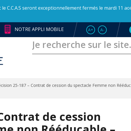
et le C.C.A.S seront exceptionnellement fermés le mardi 11 ao
NOTRE APPLI MOBILE
AUGMENTER LA TAI
RÉDUIRE LA T
A+
A-
cision 25-187 – Contrat de cession du spectacle Femme non Rééduca
Contrat de cession
me non Rééducable –