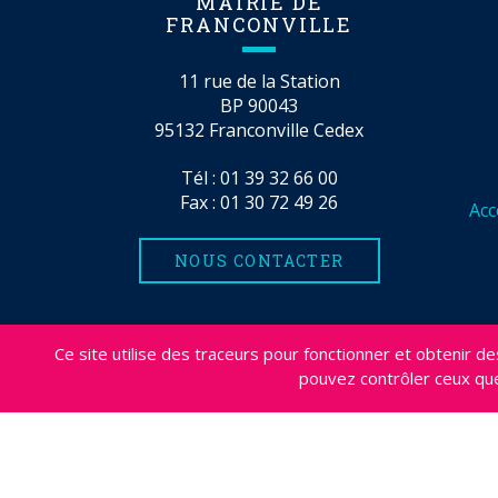
MAIRIE DE
FRANCONVILLE
11 rue de la Station
BP 90043
95132 Franconville Cedex
Tél :
01 39 32 66 00
Fax : 01 30 72 49 26
Acc
NOUS CONTACTER
Ce site utilise des traceurs pour fonctionner et obtenir des 
MENTIONS LÉGALES
PLAN DU SITE
C
pouvez contrôler ceux que
DÉSABONNEMENT NEWSLETTER
ACCESSI