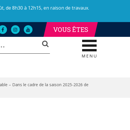
ût, de 8h30 à 12h15, en raison de travaux.
VOUS ÊTES
Lien
Lien
Lien
LLE DE LA POLICE
AILLE DE LA POLICE
vers
vers
vers
RECHERCHER
le
le
la
compte
compte
chaîne
Facebook
Instagram
Youtube
MENU
ble – Dans le cadre de la saison 2025-2026 de