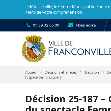
Gestion des traceurs
L’Hôtel de ville, le Centre Municipal de Santé 
Merci de votre compréhension.
01 39 32 66 00
Nous écrire
Accueil
Décisions et arrêtés
Décision
Dé
l’Espace Saint- Exupéry
Décision 25-187 – 
du spectacle Fem