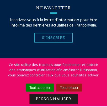
NEWSLETTER
Inscrivez-vous à la lettre d’information pour être
informé des dernières actualités de Franconville.
S'INSCRIRE
MENTIONS LÉGALES
Ce site utilise des traceurs pour fonctionner et obtenir
PLAN DU SITE
des statistiques d'utilisation afin améliorer l'utilisation,
CRÉDITS
vous pouvez contrôler ceux que vous souhaitez activer.
PROJETS
DÉSABONNEMENT NEWSLETTER
Tout accepter
Tout refuser
ACCESSIBILITÉ : NON CONFORME
PERSONNALISER