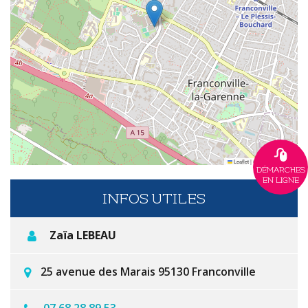
Leaflet
|
©
OpenStreetMap
DÉMARCHES
EN LIGNE
INFOS UTILES
Zaïa LEBEAU
25 avenue des Marais 95130 Franconville