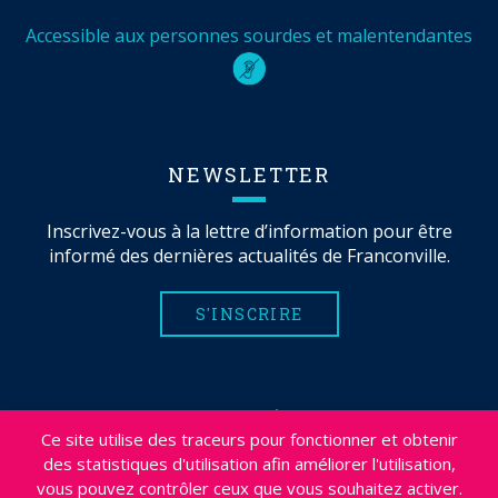
Accessible aux personnes sourdes et malentendantes
NEWSLETTER
Inscrivez-vous à la lettre d’information pour être
informé des dernières actualités de Franconville.
S'INSCRIRE
MENTIONS LÉGALES
Ce site utilise des traceurs pour fonctionner et obtenir
PLAN DU SITE
des statistiques d'utilisation afin améliorer l'utilisation,
CRÉDITS
vous pouvez contrôler ceux que vous souhaitez activer.