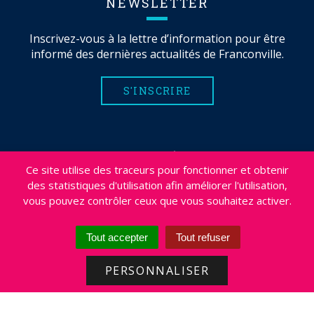
NEWSLETTER
Inscrivez-vous à la lettre d’information pour être
informé des dernières actualités de Franconville.
S'INSCRIRE
MENTIONS LÉGALES
Ce site utilise des traceurs pour fonctionner et obtenir
PLAN DU SITE
des statistiques d'utilisation afin améliorer l'utilisation,
CRÉDITS
vous pouvez contrôler ceux que vous souhaitez activer.
PROJETS
DÉSABONNEMENT NEWSLETTER
Tout accepter
Tout refuser
ACCESSIBILITÉ : NON CONFORME
PERSONNALISER