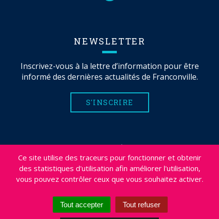
NEWSLETTER
Inscrivez-vous à la lettre d’information pour être
informé des dernières actualités de Franconville.
S'INSCRIRE
MENTIONS LÉGALES
Ce site utilise des traceurs pour fonctionner et obtenir
PLAN DU SITE
des statistiques d'utilisation afin améliorer l'utilisation,
CRÉDITS
vous pouvez contrôler ceux que vous souhaitez activer.
PROJETS
DÉSABONNEMENT NEWSLETTER
Tout accepter
Tout refuser
ACCESSIBILITÉ : NON CONFORME