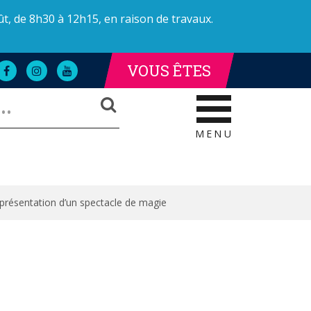
ût, de 8h30 à 12h15, en raison de travaux.
VOUS ÊTES
Lien
Lien
Lien
LLE DE LA POLICE
AILLE DE LA POLICE
vers
vers
vers
RECHERCHER
le
le
la
compte
compte
chaîne
Facebook
Instagram
Youtube
MENU
eprésentation d’un spectacle de magie