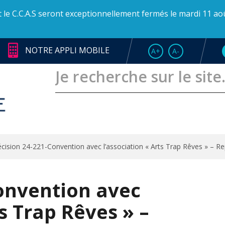
et le C.C.A.S seront exceptionnellement fermés le mardi 11 ao
NOTRE APPLI MOBILE
AUGMENTER LA TAI
RÉDUIRE LA T
A+
A-
cision 24-221-Convention avec l’association « Arts Trap Rêves » – R
onvention avec
ts Trap Rêves » –