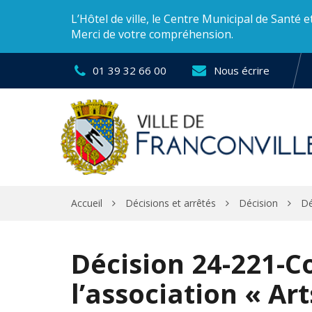
Gestion des traceurs
L’Hôtel de ville, le Centre Municipal de Santé 
Merci de votre compréhension.
01 39 32 66 00
Nous écrire
Accueil
Décisions et arrêtés
Décision
Dé
Décision 24-221-C
l’association « Ar