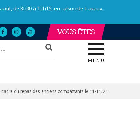
 août, de 8h30 à 12h15, en raison de travaux.
VOUS ÊTES
Lien
Lien
Lien
LLE DE LA POLICE
AILLE DE LA POLICE
vers
vers
vers
RECHERCHER
le
le
la
compte
compte
chaîne
Facebook
Instagram
Youtube
MENU
le cadre du repas des anciens combattants le 11/11/24