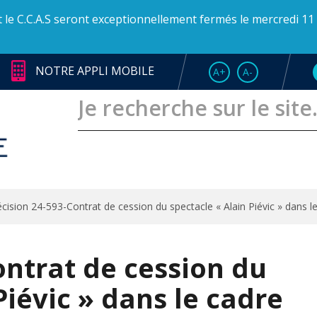
et le C.C.A.S seront exceptionnellement fermés le mercredi 11
NOTRE APPLI MOBILE
AUGMENTER LA TAI
RÉDUIRE LA T
A+
A-
cision 24-593-Contrat de cession du spectacle « Alain Piévic » dans 
ontrat de cession du
Piévic » dans le cadre