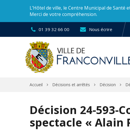
Gestion des traceurs
L’Hôtel de ville, le Centre Municipal de Santé 
Merci de votre compréhension.
01 39 32 66 00
Nous écrire
Accueil
Décisions et arrêtés
Décision
Dé
Décision 24-593-C
spectacle « Alain 