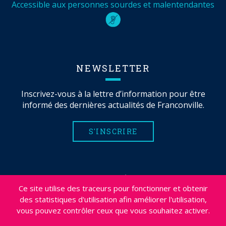
Accessible aux personnes sourdes et malentendantes
NEWSLETTER
Inscrivez-vous à la lettre d’information pour être
informé des dernières actualités de Franconville.
S'INSCRIRE
MENTIONS LÉGALES
Ce site utilise des traceurs pour fonctionner et obtenir
PLAN DU SITE
des statistiques d'utilisation afin améliorer l'utilisation,
CRÉDITS
vous pouvez contrôler ceux que vous souhaitez activer.
PROJETS