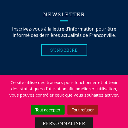
NEWSLETTER
Inscrivez-vous à la lettre d’information pour être
informé des dernières actualités de Franconville.
S'INSCRIRE
MENTIONS LÉGALES
Ce site utilise des traceurs pour fonctionner et obtenir
PLAN DU SITE
des statistiques d'utilisation afin améliorer l'utilisation,
CRÉDITS
vous pouvez contrôler ceux que vous souhaitez activer.
PROJETS
DÉSABONNEMENT NEWSLETTER
Tout accepter
Tout refuser
ACCESSIBILITÉ : NON CONFORME
PERSONNALISER