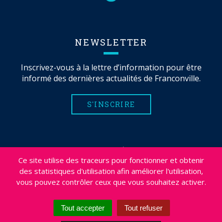
NEWSLETTER
Inscrivez-vous à la lettre d’information pour être
informé des dernières actualités de Franconville.
S'INSCRIRE
MENTIONS LÉGALES
Ce site utilise des traceurs pour fonctionner et obtenir
PLAN DU SITE
des statistiques d'utilisation afin améliorer l'utilisation,
CRÉDITS
vous pouvez contrôler ceux que vous souhaitez activer.
PROJETS
DÉSABONNEMENT NEWSLETTER
Tout accepter
Tout refuser
ACCESSIBILITÉ : NON CONFORME