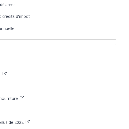
 déclarer
t crédits d'impôt
annuelle
s
 nourriture
venus de 2022