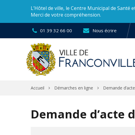
Gestion des traceurs
L’Hôtel de ville, le Centre Municipal de Santé 
Merci de votre compréhension.
01 39 32 66 00
Nous écrire
Accueil
Démarches en ligne
Demande d’acte
Demande d’acte d