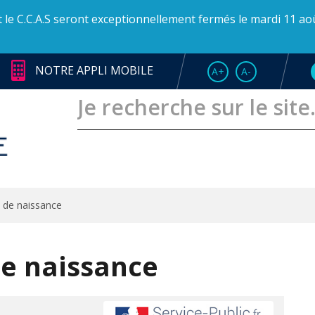
et le C.C.A.S seront exceptionnellement fermés le mardi 11 ao
NOTRE APPLI MOBILE
AUGMENTER LA TAI
RÉDUIRE LA T
A+
A-
 de naissance
e naissance