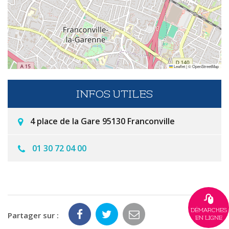
Leaflet
|
©
OpenStreetMap
INFOS UTILES
4 place de la Gare 95130 Franconville
01 30 72 04 00
DÉMARCHES
Partager sur :
EN LIGNE