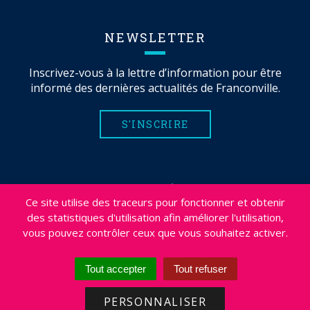
NEWSLETTER
Inscrivez-vous à la lettre d’information pour être
informé des dernières actualités de Franconville.
S'INSCRIRE
MENTIONS LÉGALES
Ce site utilise des traceurs pour fonctionner et obtenir
PLAN DU SITE
des statistiques d'utilisation afin améliorer l'utilisation,
CRÉDITS
vous pouvez contrôler ceux que vous souhaitez activer.
PROJETS
DÉSABONNEMENT NEWSLETTER
Tout accepter
Tout refuser
ACCESSIBILITÉ : NON CONFORME
PERSONNALISER