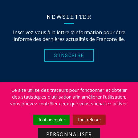
NEWSLETTER
Inscrivez-vous à la lettre d’information pour être
informé des dernières actualités de Franconville.
S'INSCRIRE
MENTIONS LÉGALES
Ce site utilise des traceurs pour fonctionner et obtenir
PLAN DU SITE
des statistiques d'utilisation afin améliorer l'utilisation,
CRÉDITS
vous pouvez contrôler ceux que vous souhaitez activer.
PROJETS
DÉSABONNEMENT NEWSLETTER
Tout accepter
Tout refuser
ACCESSIBILITÉ : NON CONFORME
PERSONNALISER