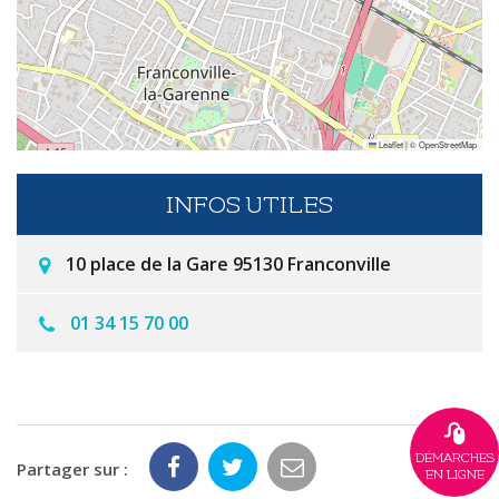
Leaflet
|
©
OpenStreetMap
INFOS UTILES
10 place de la Gare 95130 Franconville
01 34 15 70 00
DÉMARCHES
Partager sur :
EN LIGNE