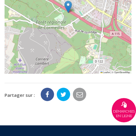
Leaflet
|
©
OpenStreetMap
Partager sur :
DÉMARCHES
EN LIGNE