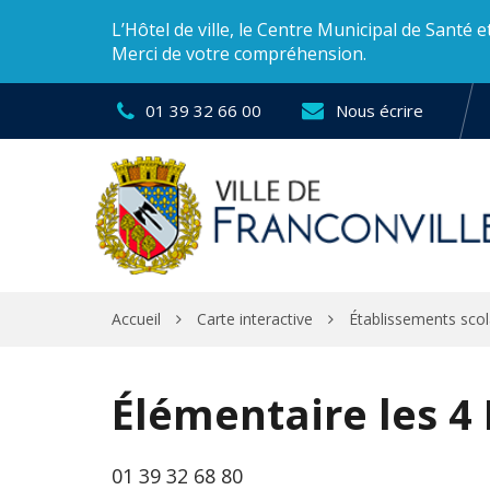
Gestion des traceurs
L’Hôtel de ville, le Centre Municipal de Santé 
Merci de votre compréhension.
01 39 32 66 00
Nous écrire
Accueil
Carte interactive
Établissements scol
Élémentaire les 4
01 39 32 68 80