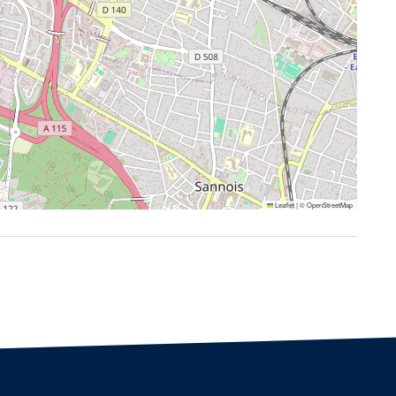
Leaflet
|
©
OpenStreetMap