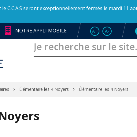
et le C.C.A.S seront exceptionnellement fermés le mardi 11 ao
NOTRE APPLI MOBILE
AUGMENTER LA TAI
RÉDUIRE LA T
A+
A-
aires
Élémentaire les 4 Noyers
Élémentaire les 4 Noyers
 Noyers