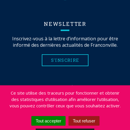
NEWSLETTER
Inscrivez-vous à la lettre d’information pour être
informé des dernières actualités de Franconville.
S'INSCRIRE
MENTIONS LÉGALES
Ce site utilise des traceurs pour fonctionner et obtenir
PLAN DU SITE
des statistiques d'utilisation afin améliorer l'utilisation,
CRÉDITS
vous pouvez contrôler ceux que vous souhaitez activer.
PROJETS
DÉSABONNEMENT NEWSLETTER
Tout accepter
Tout refuser
ACCESSIBILITÉ : NON CONFORME