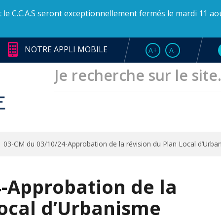
et le C.C.A.S seront exceptionnellement fermés le mardi 11 ao
NOTRE APPLI MOBILE
AUGMENTER LA TAI
RÉDUIRE LA T
A+
A-
03-CM du 03/10/24-Approbation de la révision du Plan Local d’Urba
-Approbation de la
Local d’Urbanisme