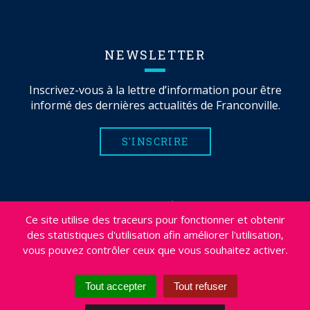
NEWSLETTER
Inscrivez-vous à la lettre d’information pour être
informé des dernières actualités de Franconville.
S'INSCRIRE
MENTIONS LÉGALES
Ce site utilise des traceurs pour fonctionner et obtenir
PLAN DU SITE
des statistiques d'utilisation afin améliorer l'utilisation,
CRÉDITS
vous pouvez contrôler ceux que vous souhaitez activer.
PROJETS
DÉSABONNEMENT NEWSLETTER
Tout accepter
Tout refuser
ACCESSIBILITÉ : NON CONFORME