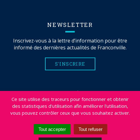
NEWSLETTER
Inscrivez-vous à la lettre d’information pour être
informé des dernières actualités de Franconville.
S'INSCRIRE
MENTIONS LÉGALES
Ce site utilise des traceurs pour fonctionner et obtenir
PLAN DU SITE
des statistiques d'utilisation afin améliorer l'utilisation,
CRÉDITS
vous pouvez contrôler ceux que vous souhaitez activer.
PROJETS
DÉSABONNEMENT NEWSLETTER
Tout accepter
Tout refuser
ACCESSIBILITÉ : NON CONFORME