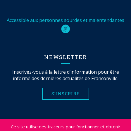
Accessible aux personnes sourdes et malentendantes
NEWSLETTER
Inscrivez-vous à la lettre d’information pour être
informé des dernières actualités de Franconville.
S'INSCRIRE
MENTIONS LÉGALES
Ce site utilise des traceurs pour fonctionner et obtenir
PLAN DU SITE