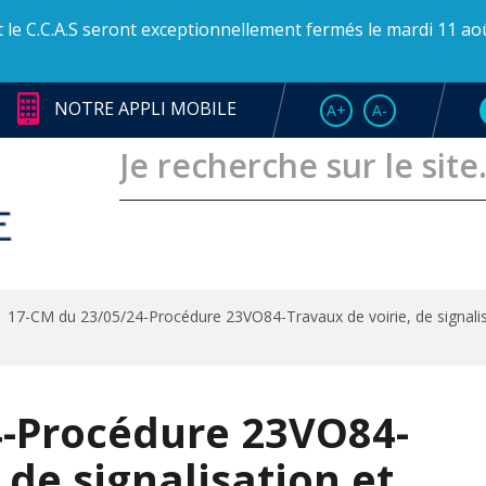
et le C.C.A.S seront exceptionnellement fermés le mardi 11 ao
NOTRE APPLI MOBILE
AUGMENTER LA TAI
RÉDUIRE LA T
A+
A-
17-CM du 23/05/24-Procédure 23VO84-Travaux de voirie, de signalisa
4-Procédure 23VO84-
 de signalisation et