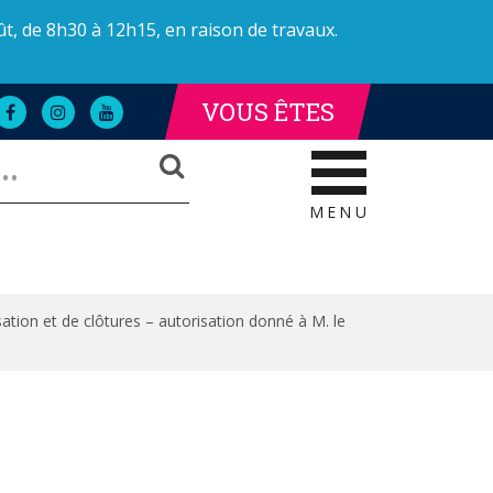
ût, de 8h30 à 12h15, en raison de travaux.
VOUS ÊTES
Lien
Lien
Lien
LLE DE LA POLICE
AILLE DE LA POLICE
vers
vers
vers
RECHERCHER
le
le
la
compte
compte
chaîne
Facebook
Instagram
Youtube
MENU
tion et de clôtures – autorisation donné à M. le