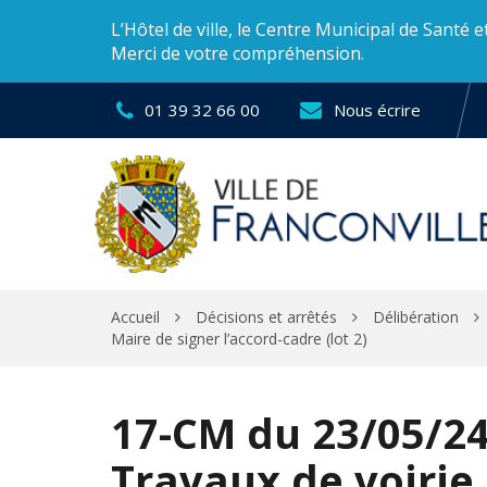
Gestion des traceurs
L’Hôtel de ville, le Centre Municipal de Santé 
Merci de votre compréhension.
01 39 32 66 00
Nous écrire
Accueil
Décisions et arrêtés
Délibération
Maire de signer l’accord-cadre (lot 2)
17-CM du 23/05/2
Travaux de voirie,