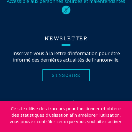
Accessible aux personnes sourdes et malentendantes
NEWSLETTER
Inscrivez-vous à la lettre d’information pour être
informé des dernières actualités de Franconville.
S'INSCRIRE
MENTIONS LÉGALES
Ce site utilise des traceurs pour fonctionner et obtenir
PLAN DU SITE
des statistiques d'utilisation afin améliorer l'utilisation,
CRÉDITS
vous pouvez contrôler ceux que vous souhaitez activer.
PROJETS