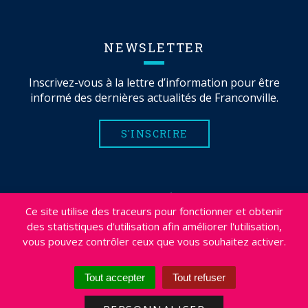
NEWSLETTER
Inscrivez-vous à la lettre d’information pour être
informé des dernières actualités de Franconville.
S'INSCRIRE
MENTIONS LÉGALES
Ce site utilise des traceurs pour fonctionner et obtenir
PLAN DU SITE
des statistiques d'utilisation afin améliorer l'utilisation,
CRÉDITS
vous pouvez contrôler ceux que vous souhaitez activer.
PROJETS
DÉSABONNEMENT NEWSLETTER
Tout accepter
Tout refuser
ACCESSIBILITÉ : NON CONFORME