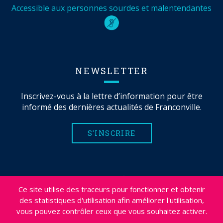
Accessible aux personnes sourdes et malentendantes
NEWSLETTER
Inscrivez-vous à la lettre d’information pour être
informé des dernières actualités de Franconville.
S'INSCRIRE
MENTIONS LÉGALES
Ce site utilise des traceurs pour fonctionner et obtenir
PLAN DU SITE
des statistiques d'utilisation afin améliorer l'utilisation,
CRÉDITS
vous pouvez contrôler ceux que vous souhaitez activer.
PROJETS