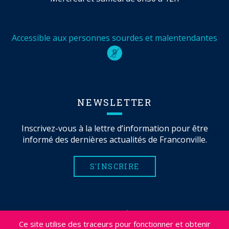
Accessible aux personnes sourdes et malentendantes
NEWSLETTER
Inscrivez-vous à la lettre d’information pour être
informé des dernières actualités de Franconville.
S'INSCRIRE
MENTIONS LÉGALES
Ce site utilise des traceurs pour fonctionner et obtenir
PLAN DU SITE