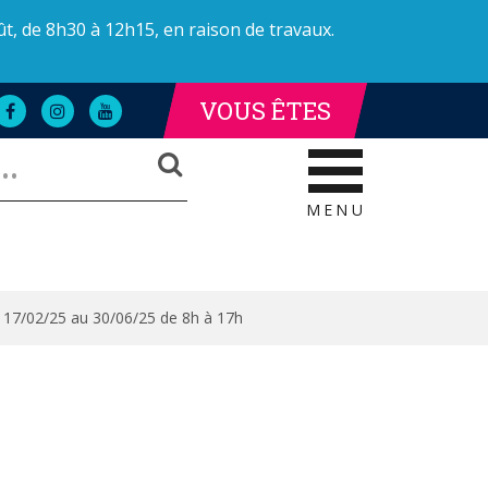
ût, de 8h30 à 12h15, en raison de travaux.
VOUS ÊTES
Lien
Lien
Lien
LLE DE LA POLICE
AILLE DE LA POLICE
vers
vers
vers
RECHERCHER
le
le
la
compte
compte
chaîne
Facebook
Instagram
Youtube
MENU
u 17/02/25 au 30/06/25 de 8h à 17h