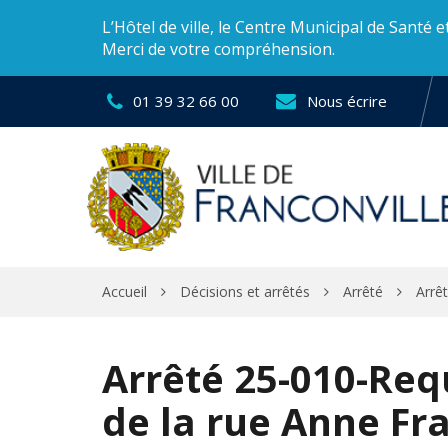
Gestion des traceurs
L’Hôtel de ville, le Centre Municipal de Santé 
Merci de votre compréhension.
01 39 32 66 00
Nous écrire
Accueil
Décisions et arrêtés
Arrêté
Arrê
Arrêté 25-010-Req
de la rue Anne Fr