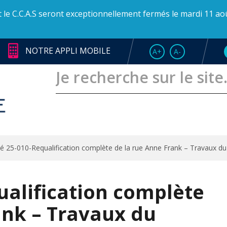
et le C.C.A.S seront exceptionnellement fermés le mardi 11 ao
NOTRE APPLI MOBILE
AUGMENTER LA TAI
RÉDUIRE LA T
A+
A-
té 25-010-Requalification complète de la rue Anne Frank – Travaux d
ualification complète
ank – Travaux du