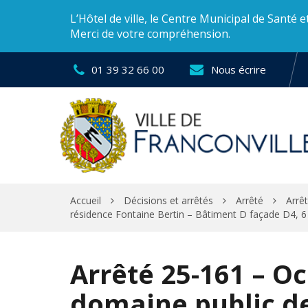
Gestion des traceurs
L’Hôtel de ville, le Centre Municipal de Santé 
Merci de votre compréhension.
01 39 32 66 00
Nous écrire
Accueil
Décisions et arrêtés
Arrêté
Arrê
résidence Fontaine Bertin – Bâtiment D façade D4, 6 
Arrêté 25-161 – O
domaine public d