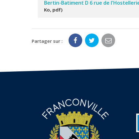
Bertin-Batiment D 6 rue de l'Hosteller
Ko, pdf
Partager sur :