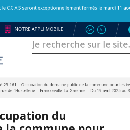
et le C.C.A.S seront exceptionnellement fermés le mardi 11 ao
NOTRE APPLI MOBILE
AUGMENTER LA TAI
RÉDUIRE LA T
A+
A-
té 25-161 – Occupation du domaine public de la commune pour les inst
rue de l’Hostellerie – Franconville-La-Garenne – Du 19 avril 2025 a
ccupation du
e la commune pour