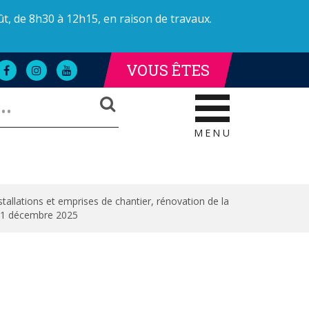
ût, de 8h30 à 12h15, en raison de travaux.
VOUS ÊTES
Lien
Lien
Lien
LLE DE LA POLICE
AILLE DE LA POLICE
vers
vers
vers
RECHERCHER
le
le
la
compte
compte
chaîne
Facebook
Instagram
Youtube
MENU
allations et emprises de chantier, rénovation de la
u 31 décembre 2025