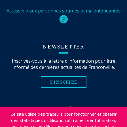
Accessible aux personnes sourdes et malentendantes
NEWSLETTER
Inscrivez-vous à la lettre d’information pour être
informé des dernières actualités de Franconville.
S'INSCRIRE
MENTIONS LÉGALES
Ce site utilise des traceurs pour fonctionner et obtenir
PLAN DU SITE
des statistiques d'utilisation afin améliorer l'utilisation,
CRÉDITS
vous pouvez contrôler ceux que vous souhaitez activer.