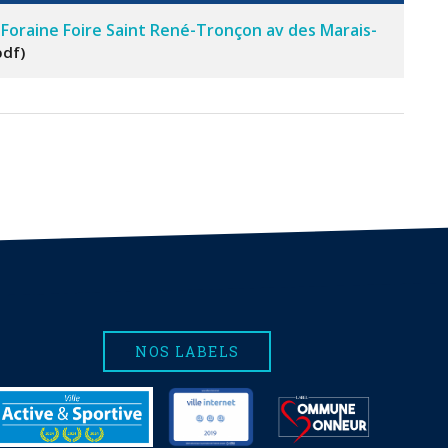
oraine Foire Saint René-Tronçon av des Marais-
pdf
NOS LABELS