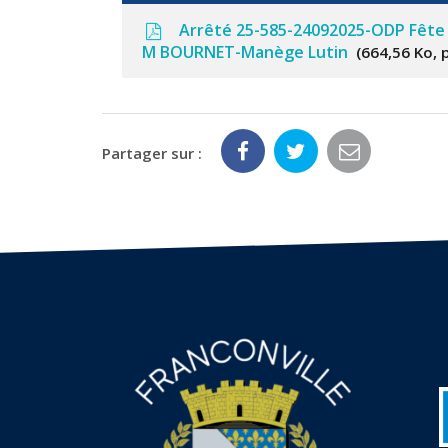
Arrêté 25-585-24092025-ODP Fête F
M BOURNET-Manège Lutin
664,56 Ko, 
Partager sur :