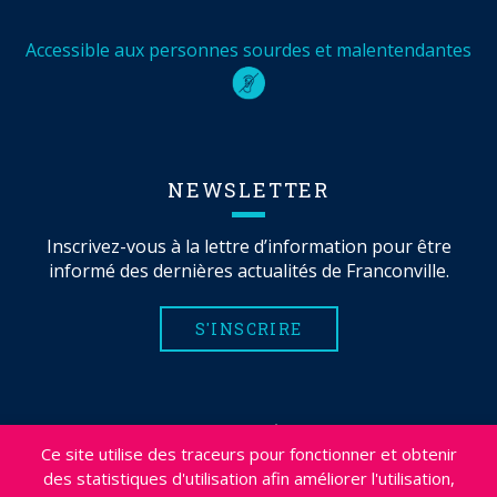
Accessible aux personnes sourdes et malentendantes
NEWSLETTER
Inscrivez-vous à la lettre d’information pour être
informé des dernières actualités de Franconville.
S'INSCRIRE
MENTIONS LÉGALES
Ce site utilise des traceurs pour fonctionner et obtenir
PLAN DU SITE
des statistiques d'utilisation afin améliorer l'utilisation,
CRÉDITS