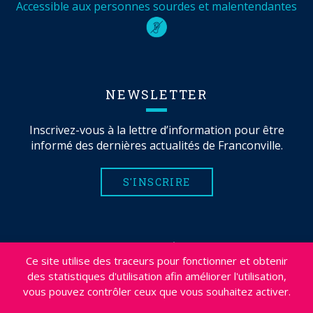
Accessible aux personnes sourdes et malentendantes
NEWSLETTER
Inscrivez-vous à la lettre d’information pour être
informé des dernières actualités de Franconville.
S'INSCRIRE
MENTIONS LÉGALES
Ce site utilise des traceurs pour fonctionner et obtenir
PLAN DU SITE
des statistiques d'utilisation afin améliorer l'utilisation,
CRÉDITS
vous pouvez contrôler ceux que vous souhaitez activer.
PROJETS