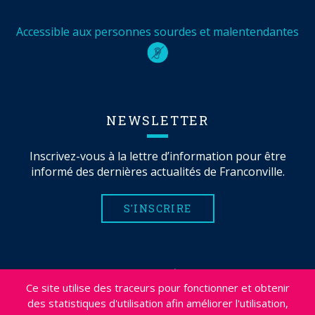
Accessible aux personnes sourdes et malentendantes
NEWSLETTER
Inscrivez-vous à la lettre d’information pour être
informé des dernières actualités de Franconville.
S'INSCRIRE
MENTIONS LÉGALES
Ce site utilise des traceurs pour fonctionner et obtenir
PLAN DU SITE
des statistiques d'utilisation afin améliorer l'utilisation,
CRÉDITS