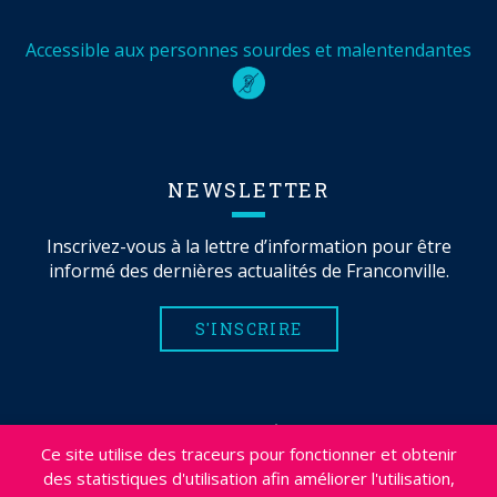
Accessible aux personnes sourdes et malentendantes
NEWSLETTER
Inscrivez-vous à la lettre d’information pour être
informé des dernières actualités de Franconville.
S'INSCRIRE
MENTIONS LÉGALES
Ce site utilise des traceurs pour fonctionner et obtenir
PLAN DU SITE
des statistiques d'utilisation afin améliorer l'utilisation,
CRÉDITS