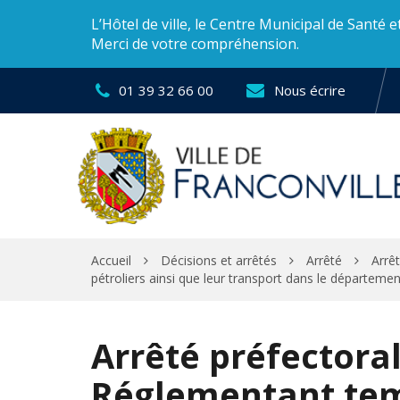
Gestion des traceurs
L’Hôtel de ville, le Centre Municipal de Santé 
Merci de votre compréhension.
01 39 32 66 00
Nous écrire
Accueil
Décisions et arrêtés
Arrêté
Arrê
pétroliers ainsi que leur transport dans le départemen
Arrêté préfectora
Réglementant te