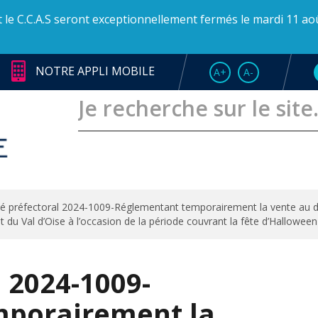
et le C.C.A.S seront exceptionnellement fermés le mardi 11 ao
NOTRE APPLI MOBILE
AUGMENTER LA TAI
RÉDUIRE LA T
A+
A-
té préfectoral 2024-1009-Réglementant temporairement la vente au d
t du Val d’Oise à l’occasion de la période couvrant la fête d’Halloween
l 2024-1009-
mporairement la