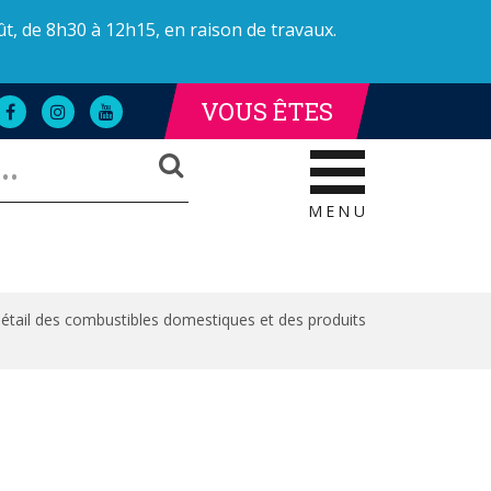
ût, de 8h30 à 12h15, en raison de travaux.
VOUS ÊTES
Lien
Lien
Lien
LLE DE LA POLICE
AILLE DE LA POLICE
vers
vers
vers
RECHERCHER
le
le
la
compte
compte
chaîne
Facebook
Instagram
Youtube
MENU
étail des combustibles domestiques et des produits